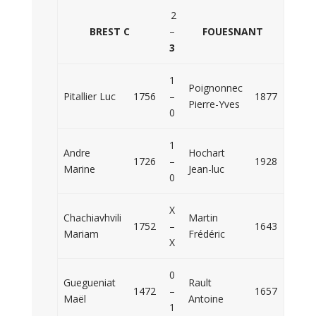
2
BREST C
–
FOUESNANT
3
1
Poignonnec
Pitallier Luc
1756
–
1877
Pierre-Yves
0
1
Andre
Hochart
1726
–
1928
Marine
Jean-luc
0
X
Chachiavhvili
Martin
1752
–
1643
Mariam
Frédéric
X
0
Guegueniat
Rault
1472
–
1657
Maël
Antoine
1