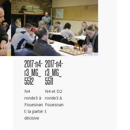
2017-n4-
2017-n4-
r3_MG_
r3_MG_
5512
5511
N4
N4 et D2
ronde3 à
ronde3 à
Fouesnan
Fouesnan
t: la partie
t
décisive