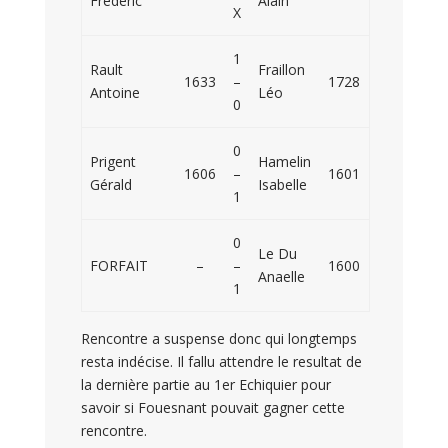
Frédéric
Alain
X
1
Rault
Fraillon
1633
–
1728
Antoine
Léo
0
0
Prigent
Hamelin
1606
–
1601
Gérald
Isabelle
1
0
Le Du
FORFAIT
–
–
1600
Anaelle
1
Rencontre a suspense donc qui longtemps
resta indécise. Il fallu attendre le resultat de
la dernière partie au 1er Echiquier pour
savoir si Fouesnant pouvait gagner cette
rencontre.